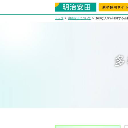
トップ
明治安田について
多様な人財が活躍する会
多