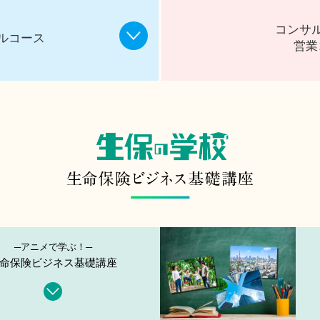
コンサ
ルコース
営業
─アニメで学ぶ！─
命保険ビジネス基礎講座