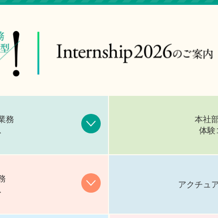
業務
本社
ス
体験
務
アクチュ
ス