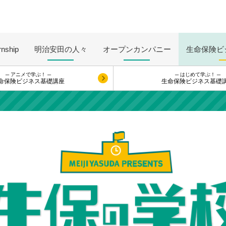
rnship
明治安田の人々
オープン
カンパニー
生命保険ビ
─ アニメで学ぶ！ ─
─ はじめて学ぶ！ ─
命保険ビジネス基礎講座
生命保険ビジネス基礎