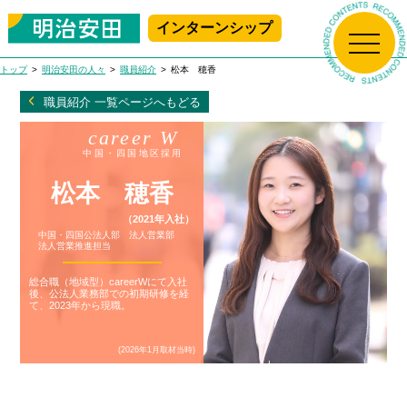
インターンシップ
新規プレエントリー
マイページログイン
トップ
明治安田の人々
職員紹介
松本 穂香
トップ
職員紹介 一覧ページへもどる
career W
生保の学校
中国・四国地区採用
松本 穂香
明治安田について
生保の学校 Top
（2021年入社）
中国・四国公法人部 法人営業部
アニメで学ぶ!
明治安田の人々
法人営業推進担当
明治安田について Top
生命保険ビジネス基礎講座
総合職（地域型）careerWにて入社
はじめて学ぶ！
後、公法人業務部での初期研修を経
採用情報
社長メッセージ
明治安田の人々 Top
生命保険ビジネス基礎講座
て、2023年から現職。
職場で学ぶ!
(2026年1月取材当時)
会社概要
職員紹介
MEIJIYASUDA インターンシップ 2025
採用情報 Top
女性職員に会いに行こう！
沿革