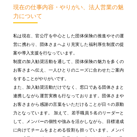
採用コンセプト
"ON"&"OFF" Woman's Style
現在の仕事内容・やりがい、法人営業の魅
女性職員に会いに行こう！
私たちの想い
力について
"ON"&"OFF" Woman's Style
職種とキャリア
明治安田ブランドステートメント
入社6年目職員による
明治安田フィロソフィー
同期対談
募集要項・応募(エントリー)方法
私は現在、官公庁を中心とした団体保険の推進やその運
営に携わり、団体さまへより充実した福利厚生制度の提
入社5年目･14年目･ 21年目
明治安田が注力する取組み
女性スタッフ座談会
Q&A
案や導入支援を行なっています。
制度の加入勧奨活動を通して、団体保険の魅力を多くの
採用担当者メッセージ
11の働くフィールド
お客さまへ伝え、一人ひとりのニーズに合わせたご案内
をすることがやりがいです。
多様な人財が活躍する会社
また、加入勧奨活動だけでなく、窓口である団体さまと
連携しながら運営実務も行なっております。団体さまや
ひとに健康を、まちに元気を。
明治安田ブランドサイト
お客さまから感謝の言葉をいただけることが日々の原動
力となっています。 加えて、若手職員５名のリーダーと
明治安田Ｊリーグ
明治安田公式ホームページ
して、メンバーの個性や強みを活かしながら、目標達成
に向けてチームをまとめる役割も担っています。メンバ
女子プロゴルフ協賛