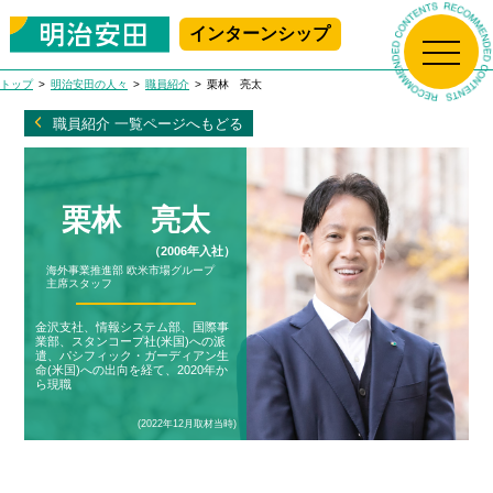
インターンシップ
新規プレエントリー
マイページログイン
トップ
明治安田の人々
職員紹介
栗林 亮太
トップ
職員紹介 一覧ページへもどる
生保の学校
栗林 亮太
明治安田について
生保の学校 Top
（2006年入社）
海外事業推進部 欧米市場グループ
主席スタッフ
アニメで学ぶ!
明治安田の人々
明治安田について Top
生命保険ビジネス基礎講座
金沢支社、情報システム部、国際事
業部、スタンコープ社(米国)への派
はじめて学ぶ！
遣、パシフィック・ガーディアン生
採用情報
社長メッセージ
明治安田の人々 Top
生命保険ビジネス基礎講座
命(米国)への出向を経て、2020年か
ら現職
職場で学ぶ!
(2022年12月取材当時)
会社概要
職員紹介
MEIJIYASUDA インターンシップ 2025
採用情報 Top
女性職員に会いに行こう！
沿革