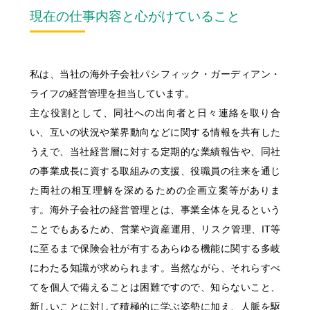
採用コンセプト
"ON"&"OFF" Woman's Style
現在の仕事内容と心がけていること
女性職員に会いに行こう！
私たちの想い
"ON"&"OFF" Woman's Style
職種とキャリア
明治安田ブランドステートメント
入社6年目職員による
私は、当社の海外子会社パシフィック・ガーディアン・
明治安田フィロソフィー
同期対談
募集要項・応募(エントリー)方法
ライフの経営管理を担当しています。
入社5年目･14年目･ 21年目
主な役割として、同社への出向者と日々連絡を取り合
明治安田が注力する取組み
女性スタッフ座談会
Q&A
い、互いの状況や業界動向などに関する情報を共有した
採用担当者メッセージ
うえで、当社経営層に対する定期的な業績報告や、同社
11の働くフィールド
の事業成長に資する取組みの支援、役職員の往来を通じ
た両社の相互理解を深めるための企画立案等がありま
多様な人財が活躍する会社
す。海外子会社の経営管理とは、事業全体を見るという
ひとに健康を、まちに元気を。
ことでもあるため、営業や資産運用、リスク管理、IT等
明治安田ブランドサイト
に至るまで保険会社が有するあらゆる機能に関する多岐
明治安田Ｊリーグ
にわたる知識が求められます。当然ながら、それらすべ
明治安田公式ホームページ
てを個人で備えることは困難ですので、知らないこと、
女子プロゴルフ協賛
新しいことに対して積極的に学ぶ姿勢に加え、人脈を駆