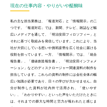
採用コンセプト
"ON"&"OFF" Woman's Style
現在の仕事内容・やりがいや醍醐味
女性職員に会いに行こう！
私たちの想い
"ON"&"OFF" Woman's Style
職種とキャリア
明治安田ブランドステートメント
私の主な担当業務は、「報道対応」と「情報開示」の二
入社6年目職員による
明治安田フィロソフィー
同期対談
募集要項・応募(エントリー)方法
つです。「報道対応」では、新聞、テレビ、雑誌など幅
広いメディアを通して、「明治安田フィロソフィー」と
入社5年目･14年目･ 21年目
明治安田が注力する取組み
女性スタッフ座談会
Q&A
それに基づく取組みを発信しています。これにより、当
社が大切にしている想いや挑戦姿勢を広く社会に届ける
採用担当者メッセージ
11の働くフィールド
役割を担っています。一方、「情報開示」では、「統合
報告書」、「価値創造報告書」、「明治安田インフォメ
多様な人財が活躍する会社
ーション」などのディスクロージャー関連資料の制作を
担当しています。これらの資料の制作には会社全体の幅
ひとに健康を、まちに元気を。
明治安田ブランドサイト
広い知識が必要であり、日々の学びが欠かせません。自
分が制作した資料が社内外で活用され、「使いやす
明治安田Ｊリーグ
明治安田公式ホームページ
い」、「わかりやすい」といった声をいただけたときに
は、それまでの膨大な時間と労力が報われたと感じま
女子プロゴルフ協賛