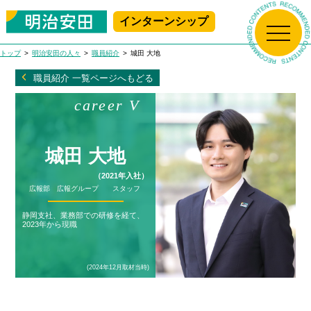
インターンシップ
新規プレエントリー
マイページログイン
トップ
明治安田の人々
職員紹介
城田 大地
トップ
職員紹介 一覧ページへもどる
career V
生保の学校
明治安田について
生保の学校 Top
城田 大地
（2021年入社）
アニメで学ぶ!
明治安田の人々
広報部 広報グループ スタッフ
明治安田について Top
生命保険ビジネス基礎講座
静岡支社、業務部での研修を経て、
はじめて学ぶ！
2023年から現職
採用情報
社長メッセージ
明治安田の人々 Top
生命保険ビジネス基礎講座
職場で学ぶ!
(2024年12月取材当時)
会社概要
職員紹介
MEIJIYASUDA インターンシップ 2025
採用情報 Top
女性職員に会いに行こう！
沿革