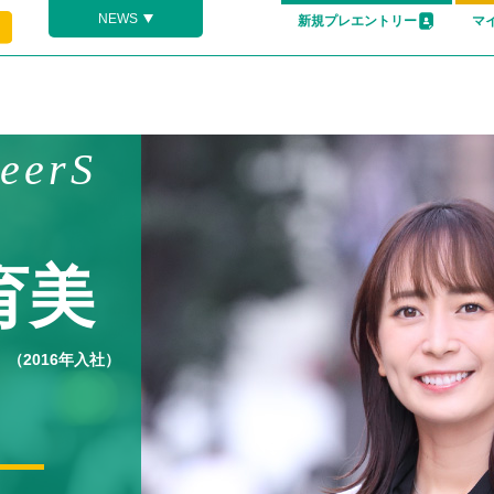
NEWS
新規プレエントリー
マ
reerS
育美
（2016年入社）
Ｇ