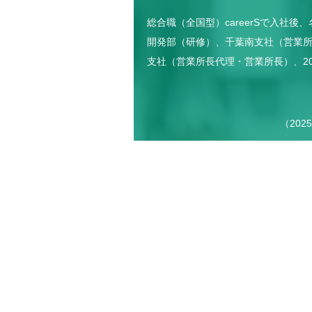
総合職（全国型）careerSで入社後
開発部（研修）、千葉南支社（営業
支社（営業所長代理・営業所長）、20
（202