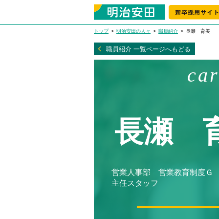
トップ
明治安田の人々
職員紹介
長瀬 育美
職員紹介 一覧ページへもどる
ca
長瀬 
営業人事部 営業教育制度
主任スタッフ