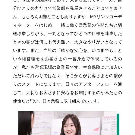
明治安田公式ホームページ
分ひとりの力だけで営業部を発展させることはできませ
サステイナビリティ・企業情報
ん。もちろん困難なこともありますが、MYリンクコーデ
明治安田公式ホームページ
ィネーターをはじめ、一緒に働く営業部の仲間たちと切
磋琢磨しながら、一丸となってひとつの目標を達成した
ときの喜びは何にも代え難い、大きなやりがいとなって
います。また、当社の「確かな安心を、いつまでも」と
いう経営理念をお客さまの一番身近で体現しているの
が、私たち営業現場の従業員です。生命保険にご加入い
ただいて終わりではなく、そこからがお客さまとの繋が
りのスタートになります。日々のアフターフォローを通
じて、大切なお客さまに安心をお届けするのが私たちの
使命だと思い、日々業務に取り組んでいます。