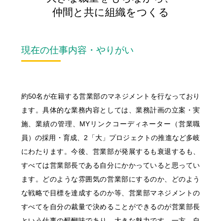
採用コンセプト
"ON"&"OFF" Woman's Style
仲間と共に組織をつくる
女性職員に会いに行こう！
私たちの想い
"ON"&"OFF" Woman's Style
職種とキャリア
明治安田ブランドステートメント
入社6年目職員による
現在の仕事内容・やりがい
明治安田フィロソフィー
同期対談
募集要項・応募(エントリー)方法
入社5年目･14年目･ 21年目
明治安田が注力する取組み
女性スタッフ座談会
Q&A
約50名が在籍する営業部のマネジメントを行なっており
採用担当者メッセージ
11の働くフィールド
ます。具体的な業務内容としては、業務計画の立案・実
施、業績の管理、MYリンクコーディネーター（営業職
多様な人財が活躍する会社
員）の採用・育成、2「大」プロジェクトの推進など多岐
にわたります。今後、営業部が発展するも衰退するも、
ひとに健康を、まちに元気を。
すべては営業部長である自分にかかっていると思ってい
明治安田ブランドサイト
ます。どのような雰囲気の営業部にするのか、どのよう
明治安田Ｊリーグ
な戦略で目標を達成するのか等、営業部マネジメントの
明治安田公式ホームページ
すべてを自分の裁量で決めることができるのが営業部長
女子プロゴルフ協賛
という仕事の醍醐味であり、大きな魅力です。一方、自