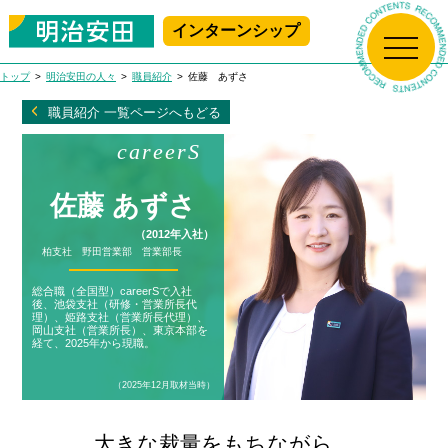
インターンシップ
新規プレエントリー
マイページログイン
トップ
明治安田の人々
職員紹介
佐藤 あずさ
トップ
職員紹介 一覧ページへもどる
careerS
生保の学校
佐藤 あずさ
明治安田について
生保の学校 Top
（2012年入社）
柏支社 野田営業部 営業部長
アニメで学ぶ!
明治安田の人々
明治安田について Top
生命保険ビジネス基礎講座
総合職（全国型）careerSで入社
後、池袋支社（研修・営業所長代
はじめて学ぶ！
理）、姫路支社（営業所長代理）、
岡山支社（営業所長）、東京本部を
採用情報
社長メッセージ
明治安田の人々 Top
生命保険ビジネス基礎講座
経て、2025年から現職。
職場で学ぶ!
（2025年12月取材当時）
会社概要
職員紹介
MEIJIYASUDA インターンシップ 2025
採用情報 Top
女性職員に会いに行こう！
大きな裁量をもちながら、
沿革