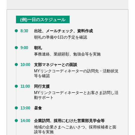
(例)一日のスケジュール
8:30
出社、メールチェック、資料作成
朝礼の準備や1日の予定を確認
9:00
朝礼
事務連絡、業績顕彰、勉強会等を実施
10:00
支部マネジャーとの面談
MYリンクコーディネーターの訪問先・活動状況
等を確認
11:00
同行支援
MYリンクコーディネーターとお客さま訪問し活
動サポート
13:00
昼食
14:00
企業訪問、採用にむけた営業部見学会等
地域の企業さまへごあいさつ、採用候補者と面
談等を実施