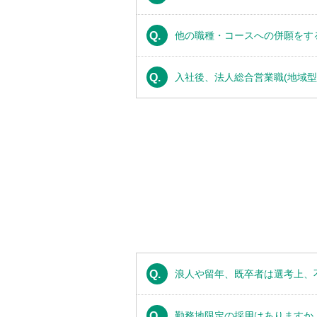
Q.
他の職種・コースへの併願をす
Q.
入社後、法人総合営業職(地域型
Q.
浪人や留年、既卒者は選考上、
Q.
勤務地限定の採用はありますか