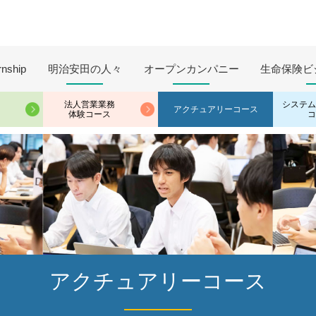
rnship
明治安田の人々
オープン
カンパニー
生命保険ビ
法人営業業務
システム
アクチュアリーコース
体験コース
コ
アクチュアリーコース