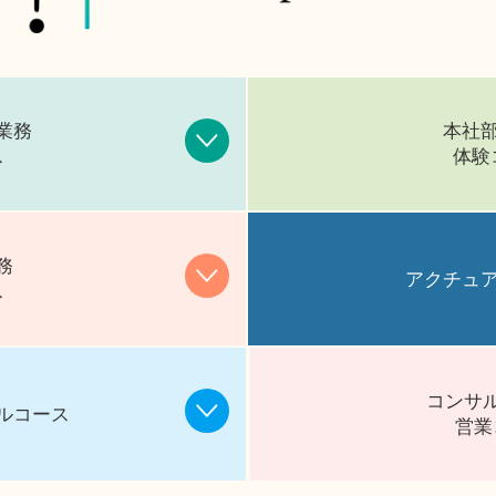
業務
本社
ス
体験
務
アクチュ
ス
コンサ
ルコース
営業