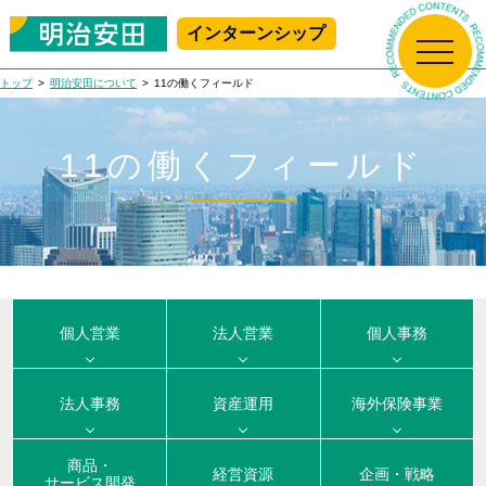
インターンシップ
新規プレエントリー
マイページログイン
トップ
明治安田について
11の働くフィールド
トップ
11の働くフィールド
生保の学校
明治安田について
生保の学校 Top
アニメで学ぶ!
明治安田の人々
明治安田について Top
生命保険ビジネス基礎講座
個人営業
法人営業
個人事務
はじめて学ぶ！
採用情報
社長メッセージ
明治安田の人々 Top
生命保険ビジネス基礎講座
法人事務
資産運用
海外保険事業
職場で学ぶ!
会社概要
職員紹介
MEIJIYASUDA インターンシップ 2025
採用情報 Top
商品・
女性職員に会いに行こう！
経営資源
企画・戦略
沿革
サービス開発