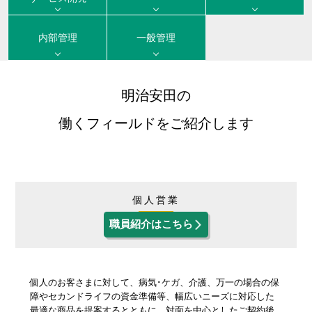
採用コンセプト
"ON"&"OFF" Woman's Style
女性職員に会いに行こう！
私たちの想い
内部管理
一般管理
"ON"&"OFF" Woman's Style
職種とキャリア
明治安田ブランドステートメント
入社6年目職員による
明治安田フィロソフィー
同期対談
募集要項・応募(エントリー)方法
明治安田の
入社5年目･14年目･ 21年目
明治安田が注力する取組み
女性スタッフ座談会
Q&A
働くフィールドをご紹介します
採用担当者メッセージ
11の働くフィールド
多様な人財が活躍する会社
個人営業
職員紹介はこちら
ひとに健康を、まちに元気を。
明治安田ブランドサイト
明治安田Ｊリーグ
明治安田公式ホームページ
個人のお客さまに対して、病気･ケガ、介護、万一の場合の保
障やセカンドライフの資金準備等、幅広いニーズに対応した
女子プロゴルフ協賛
最適な商品を提案するとともに、対面を中心としたご契約後