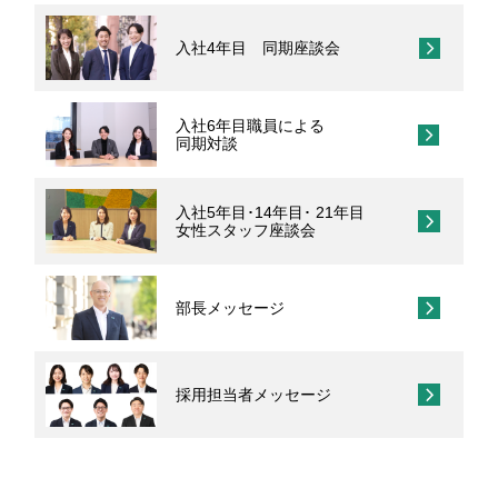
採用コンセプト
"ON"&"OFF" Woman's Style
女性職員に会いに行こう！
私たちの想い
入社4年目 同期座談会
"ON"&"OFF" Woman's Style
職種とキャリア
明治安田ブランドステートメント
入社6年目職員による
明治安田フィロソフィー
同期対談
入社6年目職員による
募集要項・応募(エントリー)方法
同期対談
入社5年目･14年目･ 21年目
明治安田が注力する取組み
女性スタッフ座談会
Q&A
入社5年目･14年目･ 21年目
女性スタッフ座談会
採用担当者メッセージ
11の働くフィールド
多様な人財が活躍する会社
部長メッセージ
ひとに健康を、まちに元気を。
明治安田ブランドサイト
採用担当者メッセージ
明治安田Ｊリーグ
明治安田公式ホームページ
女子プロゴルフ協賛