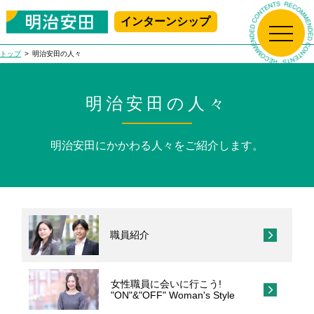
インターンシップ
新規プレエントリー
マイページログイン
トップ
明治安田の人々
トップ
明治安田の人々
生保の学校
明治安田にかかわる人々をご紹介します。
明治安田について
生保の学校 Top
アニメで学ぶ!
明治安田の人々
明治安田について Top
生命保険ビジネス基礎講座
はじめて学ぶ！
採用情報
社長メッセージ
職員紹介
明治安田の人々 Top
生命保険ビジネス基礎講座
職場で学ぶ!
会社概要
職員紹介
MEIJIYASUDA インターンシップ 2025
採用情報 Top
女性職員に会いに行こう!
"ON"&"OFF" Woman's Style
女性職員に会いに行こう！
沿革