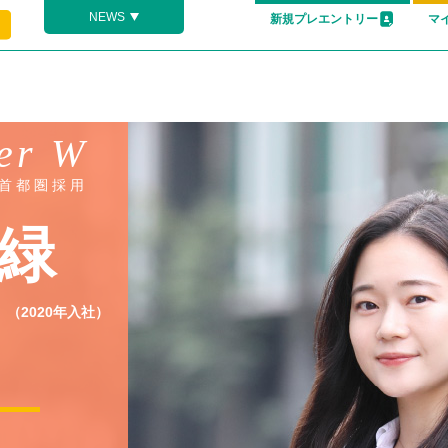
NEWS
新規プレエントリー
マ
er W
首都圏採用
緑
（2020年入社）