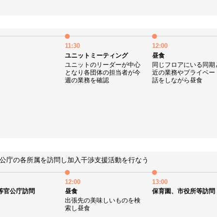
11:30
12:00
ユニットミーティング
昼食
ユニットのリーダーが中心
同じフロアにいる同期
となり各団体の担当者が今
近の業務やプライベー
週の業務を確認
話をしながら昼食
公庁の各所属を訪問し加入干渉支援活動を行なう
12:00
13:00
等官公庁訪問
昼食
保育園、市役所等訪問
出張先の美味しいものを検
索し昼食