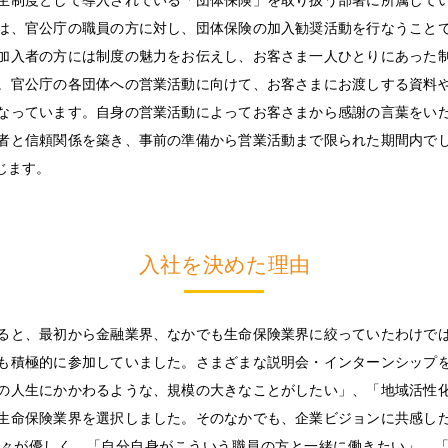
は、官公庁の職員の方に対し、団体保険の加入勧奨活動を行なうこと
加入者の方には制度の魅力をお伝えし、お客さま一人ひとりにあった
。官公庁の各団体への営業活動に向けて、お客さまにお渡しする資料
なっています。自身の営業活動によってお客さまから感謝の言葉をい
者と信頼関係を築き、事前の準備から営業活動まで限られた期間内で
じます。
入社を決めた理由
ると、最初から金融業界、なかでも生命保険業界に絞っていたわけで
も積極的に参加していました。さまざまな説明会・インターンシップ
の人生にかかわるような、規模の大きなことがしたい」、「地域活性
生命保険業界を選択しました。そのなかでも、企業ビジョンに共感し
々が優しく、「自分自身がこういう職員の方と一緒に働きたい」、