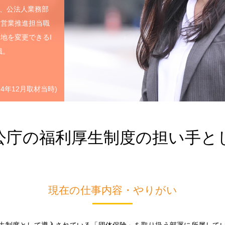
後、公法人業務部
人営業推進担当職
地を変更できるI
職。
024年12月取材当時)
公庁の福利厚生制度の担い手と
現在の仕事内容・やりがい
生制度として導入されている「団体保険」を取り扱う部署に所属して