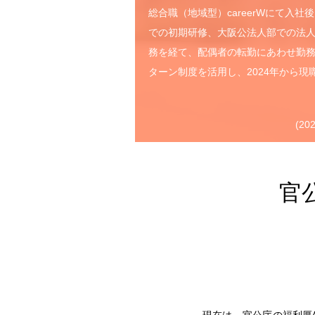
総合職（地域型）careerWにて入社
での初期研修、大阪公法人部での法
務を経て、配偶者の転勤にあわせ勤務
ターン制度を活用し、2024年から現
(2
官
現在は、官公庁の福利厚