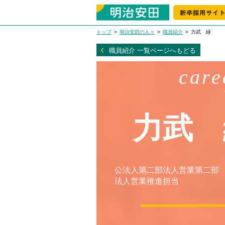
トップ
明治安田の人々
職員紹介
力武 緑
職員紹介 一覧ページへもどる
care
力武 
公法人第二部法人営業第二部
法人営業推進担当