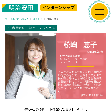
インターンシップ
新規プレエントリー
マイページログイン
トップ
明治安田の人々
職員紹介
松嶋 恵子
トップ
職員紹介 一覧ページへもどる
生保の学校
松嶋 恵子
(2013年入社)
明治安田について
生保の学校 Top
MYRA業務推進部
ほけんショップ 丸の内
ショップリーダー
アニメで学ぶ!
明治安田の人々
明治安田について Top
生命保険ビジネス基礎講座
「人とかかわる仕事」を軸に就職活
動をするなかで、お客さまの人生に
長く寄り添うことができる生命保険
はじめて学ぶ！
に興味を持つように。明治安田に入
採用情報
社長メッセージ
明治安田の人々 Top
生命保険ビジネス基礎講座
社を決めた理由は、担当してくれた
リクルーターの人柄に惹かれたか
ら。
職場で学ぶ!
(2023年12月取材当時)
会社概要
職員紹介
MEIJIYASUDA インターンシップ 2025
採用情報 Top
女性職員に会いに行こう！
最高の第一印象を残したい
沿革