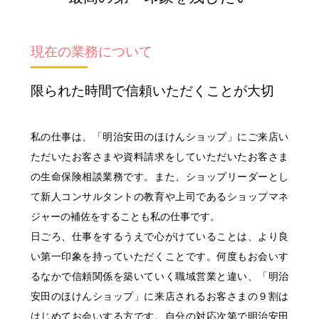
採用コンセプト
"ON"&"OFF" Woman's Style
女性職員に会いに行こう！
私たちの想い
"ON"&"OFF" Woman's Style
職種とキャリア
明治安田ブランドステートメント
現在の業務について
入社6年目職員による
明治安田フィロソフィー
同期対談
募集要項・応募(エントリー)方法
限られた時間で信頼いただくことが大切
入社5年目･14年目･ 21年目
明治安田が注力する取組み
女性スタッフ座談会
Q&A
私の仕事は、「明治安田のほけんショップ」にご来店い
採用担当者メッセージ
11の働くフィールド
ただいたお客さまや資料請求をしていただいたお客さま
の生命保険相談業務です。また、ショップリーダーとし
多様な人財が活躍する会社
て新人コンサルタントの教育や上司であるショップマネ
ジャーの補佐をすることも私の仕事です。
ひとに健康を、まちに元気を。
日ごろ、仕事をするうえで心がけていることは、より良
明治安田ブランドサイト
い第一印象を持っていただくことです。何度もお会いす
明治安田Ｊリーグ
るなかで信頼関係を築いていく職域営業と違い、「明治
明治安田公式ホームページ
安田のほけんショップ」に来店されるお客さまの９割は
女子プロゴルフ協賛
はじめてお会いする方です。自分の対応次第で明治安田