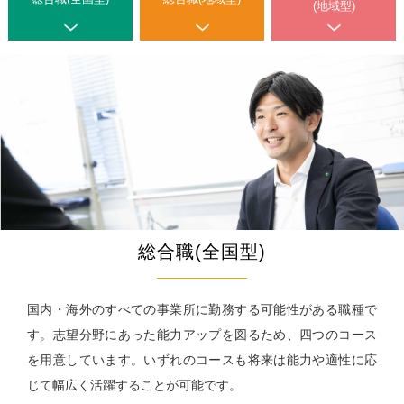
採用コンセプト
"ON"&"OFF" Woman's Style
(地域型)
女性職員に会いに行こう！
私たちの想い
"ON"&"OFF" Woman's Style
職種とキャリア
明治安田ブランドステートメント
入社6年目職員による
明治安田フィロソフィー
同期対談
募集要項・応募(エントリー)方法
入社5年目･14年目･ 21年目
明治安田が注力する取組み
女性スタッフ座談会
Q&A
採用担当者メッセージ
11の働くフィールド
多様な人財が活躍する会社
総合職(全国型)
ひとに健康を、まちに元気を。
明治安田ブランドサイト
国内・海外のすべての事業所に勤務する可能性がある職種で
す。志望分野にあった能力アップを図るため、四つのコース
明治安田Ｊリーグ
明治安田公式ホームページ
を用意しています。いずれのコースも将来は能力や適性に応
じて幅広く活躍することが可能です。
女子プロゴルフ協賛