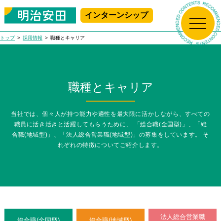
インターンシップ
新規プレエントリー
マイページログイン
トップ
採用情報
職種とキャリア
トップ
生保の学校
職種とキャリア
明治安田について
生保の学校 Top
当社では、個々人が持つ能力や適性を最大限に活かしながら、すべての
職員に活き活きと活躍してもらうために、
「総合職(全国型)」、「総
アニメで学ぶ!
明治安田の人々
合職(地域型)」、「法人総合営業職(地域型)」の募集をしています。
そ
明治安田について Top
生命保険ビジネス基礎講座
れぞれの特徴についてご紹介します。
はじめて学ぶ！
採用情報
社長メッセージ
明治安田の人々 Top
生命保険ビジネス基礎講座
職場で学ぶ!
会社概要
職員紹介
MEIJIYASUDA インターンシップ 2025
採用情報 Top
女性職員に会いに行こう！
法人総合営業職
沿革
総合職(全国型)
総合職(地域型)