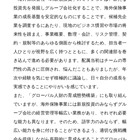
明治安田公式ホームページ
投資先を発掘しグループ会社化することで、海外保険事
サステイナビリティ・企業情報
業の成長基盤を安定的なものにすることです。候補先企
明治安田公式ホームページ
業を調査するにあたり、現地のビジネス慣習や市場の将
来性を踏まえ、事業概要、数理・会計、リスク管理、契
約・規制等のあらゆる側面から検討するため、担当者一
人ひとりが視野を広く持つとともに、多くの関連部を巻
き込んで進める必要があります。配属当初はチームの専
門性の高さに圧倒され、悩んだこともありましたが、年
次や経験を気にせず積極的に議論し、日々自分の成長を
実感できることにやりがいを感じています。
また、「グローバル人財の育成態勢構築」にも取り組ん
でいますが、海外保険事業には新規投資のみならずグル
ープ会社の経営管理等幅広い業務があり、それぞれ必要
な能力も異なります。そのため、語学力のみならず、幅
広い能力を身に付けることができるよう、適切な挑戦機
会を提供しながら長期的に育成をすることでグローバル