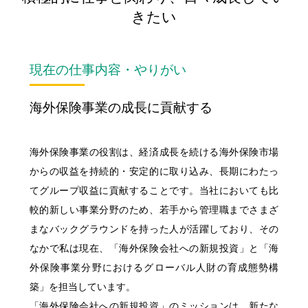
採用コンセプト
"ON"&"OFF" Woman's Style
きたい
女性職員に会いに行こう！
私たちの想い
"ON"&"OFF" Woman's Style
職種とキャリア
明治安田ブランドステートメント
入社6年目職員による
現在の仕事内容・やりがい
明治安田フィロソフィー
同期対談
募集要項・応募(エントリー)方法
入社5年目･14年目･ 21年目
海外保険事業の成長に貢献する
明治安田が注力する取組み
女性スタッフ座談会
Q&A
採用担当者メッセージ
11の働くフィールド
海外保険事業の役割は、経済成長を続ける海外保険市場
からの収益を持続的・安定的に取り込み、長期にわたっ
多様な人財が活躍する会社
てグループ収益に貢献することです。当社においても比
較的新しい事業分野のため、若手から管理職までさまざ
ひとに健康を、まちに元気を。
まなバックグラウンドを持った人が活躍しており、その
明治安田ブランドサイト
なかで私は現在、「海外保険会社への新規投資」と「海
明治安田Ｊリーグ
外保険事業分野におけるグローバル人財の育成態勢構
明治安田公式ホームページ
築」を担当しています。
女子プロゴルフ協賛
「海外保険会社への新規投資」のミッションは、新たな