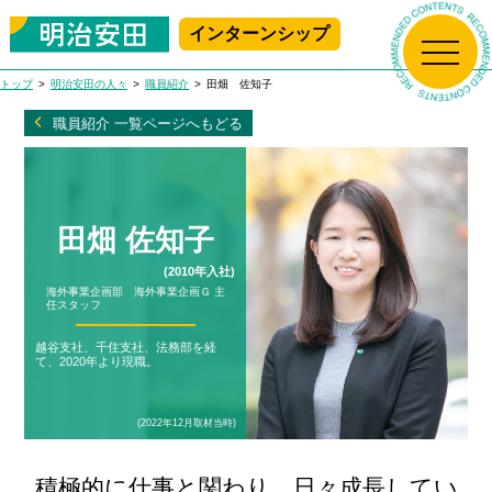
インターンシップ
新規プレエントリー
マイページログイン
トップ
明治安田の人々
職員紹介
田畑 佐知子
トップ
職員紹介 一覧ページへもどる
生保の学校
田畑 佐知子
明治安田について
生保の学校 Top
(2010年入社)
アニメで学ぶ!
海外事業企画部 海外事業企画Ｇ
主
明治安田の人々
明治安田について Top
任スタッフ
生命保険ビジネス基礎講座
越谷支社、千住支社、法務部を経
はじめて学ぶ！
て、2020年より現職。
採用情報
社長メッセージ
明治安田の人々 Top
生命保険ビジネス基礎講座
職場で学ぶ!
(2022年12月取材当時)
会社概要
職員紹介
MEIJIYASUDA インターンシップ 2025
採用情報 Top
女性職員に会いに行こう！
積極的に仕事と関わり、日々成長してい
沿革