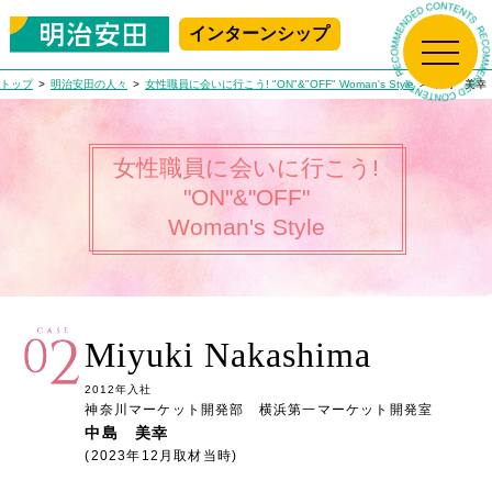
インターンシップ
新規プレエントリー
マイページログイン
トップ
明治安田の人々
女性職員に会いに行こう! "ON"&"OFF" Woman's Style
中島 美幸
トップ
女性職員に会いに行こう!
生保の学校
"ON"&"OFF"
Woman's Style
明治安田について
生保の学校 Top
アニメで学ぶ!
明治安田の人々
明治安田について Top
生命保険ビジネス基礎講座
Miyuki Nakashima
はじめて学ぶ！
採用情報
社長メッセージ
明治安田の人々 Top
生命保険ビジネス基礎講座
2012年入社
神奈川マーケット開発部 横浜第一マーケット開発室
職場で学ぶ!
会社概要
職員紹介
MEIJIYASUDA インターンシップ 2025
中島 美幸
採用情報 Top
(2023年12月取材当時)
女性職員に会いに行こう！
沿革