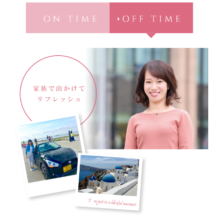
採用コンセプト
"ON"&"OFF" Woman's Style
女性職員に会いに行こう！
私たちの想い
"ON"&"OFF" Woman's Style
職種とキャリア
明治安田ブランドステートメント
入社6年目職員による
明治安田フィロソフィー
同期対談
募集要項・応募(エントリー)方法
入社5年目･14年目･ 21年目
明治安田が注力する取組み
女性スタッフ座談会
Q&A
採用担当者メッセージ
11の働くフィールド
多様な人財が活躍する会社
ひとに健康を、まちに元気を。
明治安田ブランドサイト
明治安田Ｊリーグ
明治安田公式ホームページ
女子プロゴルフ協賛