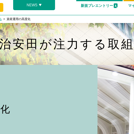
NEWS
新規プレエントリー
マ
み
資産運用の高度化
治安田が注力する取
度化