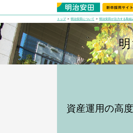
トップ
明治安田について
明治安田が注力する取組
明
資産運用の高