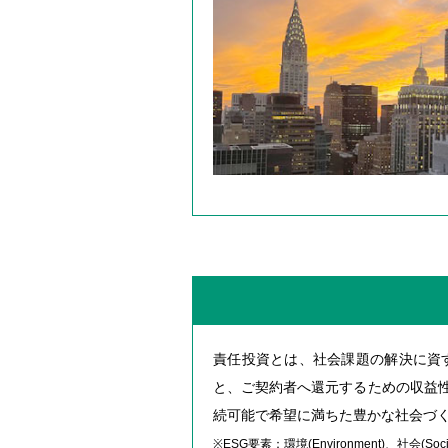
責任投資とは、社会課題の解決に資す
と、ご契約者へ還元するための収益性
続可能で希望に満ちた豊かな社会づ
※ESG要素：環境(Environment)、社会(Soc